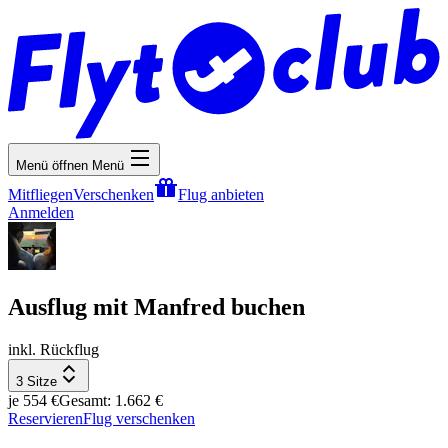
Menü öffnen
Menü
Mitfliegen
Verschenken
Flug anbieten
Anmelden
Ausflug mit Manfred buchen
inkl. Rückflug
3 Sitze
je 554 €
Gesamt: 1.662 €
Reservieren
Flug verschenken