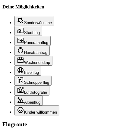
Deine Möglichkeiten
Sonderwünsche
Stadtflug
Panoramaflug
Heiratsantrag
Wochenendtrip
Inselflug
Schnupperflug
Luftfotografie
Alpenflug
Kinder willkommen
Flugroute