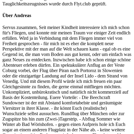
Tauglichkeitszeugnisses wurde durch Flyt.club geprüft.
Über Andreas
Servus zusammen, Seit meiner Kindheit interessiere ich mich schon
für's Fliegen, und konnte mir meinen Traum vor einiger Zeit endlich
erfüllen. Wird ja in Verbindung mit dem Fliegen immer viel von
Freiheit gesprochen - für mich ist es eher die komplett neue
Perspektive mit der man auf die Welt schauen kann - egal ob es eine
Gegend ist, die man vom Boden aus gut kennt, oder um einfach was
ganz Neues zu entdecken. Inzwischen habe ich schon einige schöne
Abenteuer erleben dürfen. Ein spektakulärer Anflug an der Veste
Coburg vorbei, der Flug über Piran nach Portoroz in Slowenien
oder die einzigartige Landung auf der Insel Lido - dem Strand von
Venedig. Und mit diesem Profil würde ich mich freuen ein paar
Gleichgesinnte zu finden, die gerne einmal mitfliegen möchten.
Unkompliziert, unbürokratisch und natürlich nicht kommerziell auf
Basis der Kostenteilung. Euere Vorteile: - Die Beechcraft
Sundowner ist der mit Abstand komfortabelste und geräumigste
Viersitzer in ihrer Klasse. - ihr könnt Euch (realistische)
Wunschziele selbst aussuchen. Rundflug über München oder zur
Zugspitze bis hin zum (Zwei-)Tagestrip. - Abflug Sommer wie
Winter ab Bad Wörishofen. - gegen einen Aufpreis hole ich Euch
sogar an einem anderen Flugplatz in der Nähe ab. - keine weitere