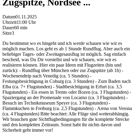
Zugspitze, Nordsee ...
Datum
01.11.2025
Uhrzeit
11:00 Uhr
Dauer
60 min
Sitze
3
Du bestimmst wo es hingeht und ich werde schauen wie wir es
möglich machen. Los geht es ab 1 Stunde Rundflug. Aber auch ein
beliebiger Tages- oder Zweitagesausflug ist möglich. Sag einfach
bescheid, was Du Dir vorstellst und wir schauen, wie wir es
realisieren können. Hier ein paar Ideen mit Flugzeiten (hin und
zurück): - Rundflug über München oder zur Zugspitze (ab 1h) -
Wochenendtrip nach Venedig (ca. 5 Stunden) -
Festungsbesichtigung in Coburg (ca. 3 Stunden) - Zum Baden nach
Elba (ca. 7+ Flugstunden) - Stadtbesichtigung in Erfurt (ca. 3,5
Flugstunden) - Eis essen in Trento oder Bozen (ca. 3 Flugstunden) -
Spaziergang an der Promenade von Locarno (ca. 3 Flugstunden) -
Besuch im Technikmuseum Speyer (ca. 3 Flugstunden) -
Flammkuchen in Freiburg (ca. 2,5 Flugstunden) - Arena von Verona
(ca. 4 Flugstunden) Bitte beachtet: Alle Flüge sind wetterabhängig.
Wir brauchen gute Sichtflugbedingungen für die komplette Strecke
und den kompletten Zeitraum. Sonst habt ihr nichts davon und
Sicherheit geht immer vor!