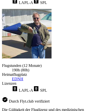
LAPL-A
SPL
Flugstunden (12 Monate)
190h (80h)
Heimatflugplatz
EDNH
Lizenzen
LAPL-A
SPL
Durch Flyt.club verifiziert
Die Gültigkeit der Fluglizenz und des medizinischen