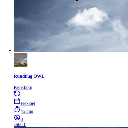
Rundflug OWL
Paderborn
Flexibel
45 min
3
ab
60 €