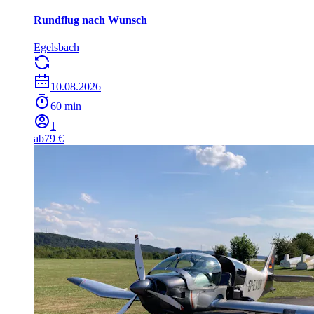
Rundflug nach Wunsch
Egelsbach
10.08.2026
60 min
1
ab
79 €