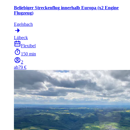
Beliebiger Streckenflug innerhalb Europa (x2 Engine
Flugzeug)
Egelsbach
Lübeck
Flexibel
150 min
2
ab
79 €