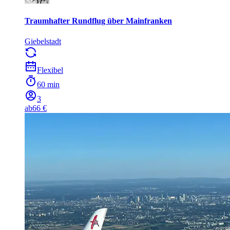
Traumhafter Rundflug über Mainfranken
Giebelstadt
Flexibel
60 min
3
ab
66 €