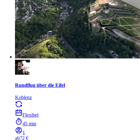
Rundflug über die Eifel
Koblenz
Flexibel
45 min
1
ab
72 €