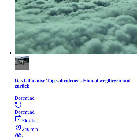
Das Ultimative Tagesabenteuer - Einmal wegfliegen und
zurück
Dortmund
Dortmund
Flexibel
240 min