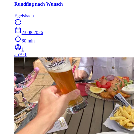
Rundflug nach Wunsch
Egelsbach
23.08.2026
60 min
1
ab
79 €