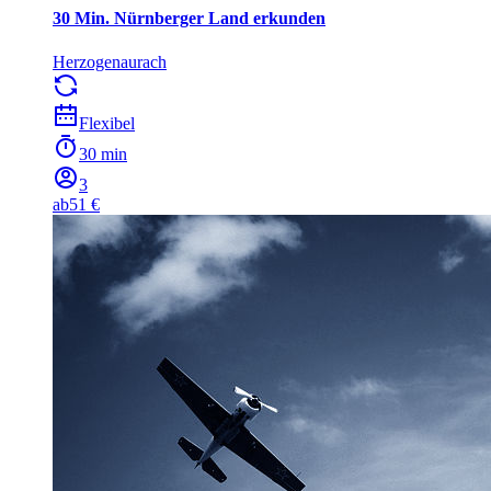
30 Min. Nürnberger Land erkunden
Herzogenaurach
Flexibel
30 min
3
ab
51 €