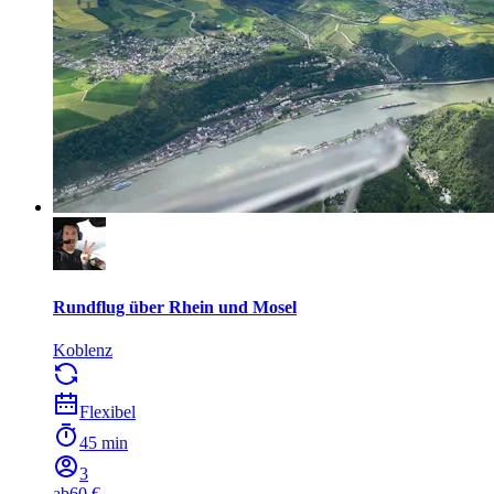
Rundflug über Rhein und Mosel
Koblenz
Flexibel
45 min
3
ab
60 €