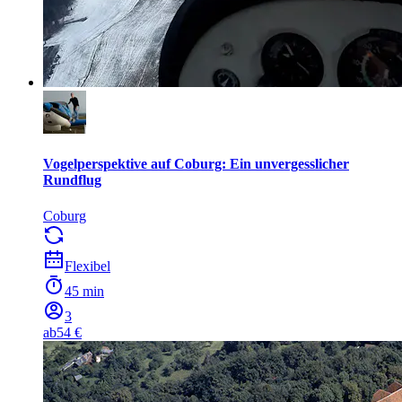
Vogelperspektive auf Coburg: Ein unvergesslicher
Rundflug
Coburg
Flexibel
45 min
3
ab
54 €