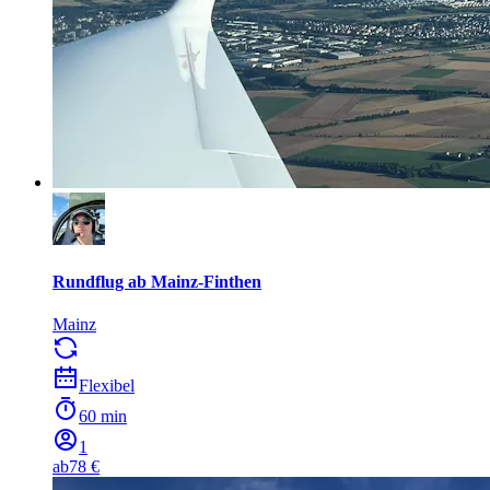
Rundflug ab Mainz-Finthen
Mainz
Flexibel
60 min
1
ab
78 €