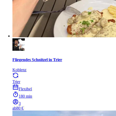
Fliegendes Schnitzel in Trier
Koblenz
Trier
Flexibel
180 min
3
ab
80 €