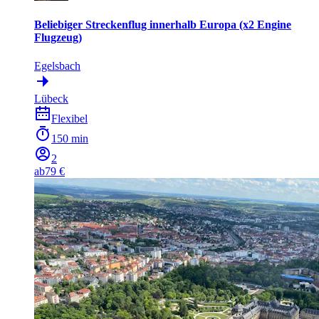
Beliebiger Streckenflug innerhalb Europa (x2 Engine
Flugzeug)
Egelsbach
Lübeck
Flexibel
150 min
2
ab
79 €