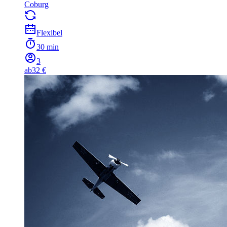
Coburg
Flexibel
30 min
3
ab
32 €