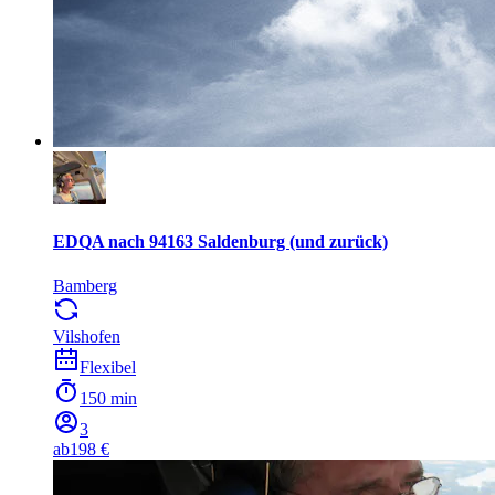
EDQA nach 94163 Saldenburg (und zurück)
Bamberg
Vilshofen
Flexibel
150 min
3
ab
198 €