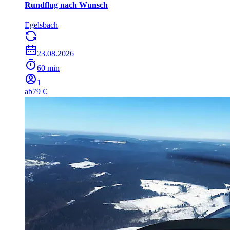
Rundflug nach Wunsch
Egelsbach
23.08.2026
60 min
1
ab
79 €