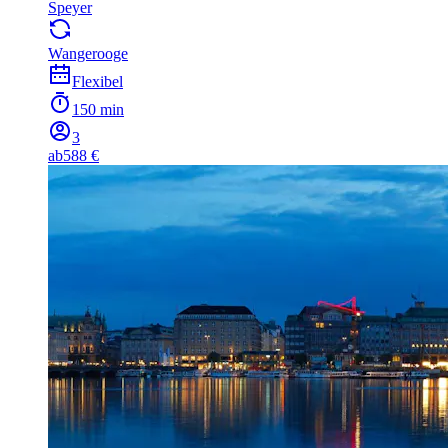
Speyer
Wangerooge
Flexibel
150 min
3
ab
588 €