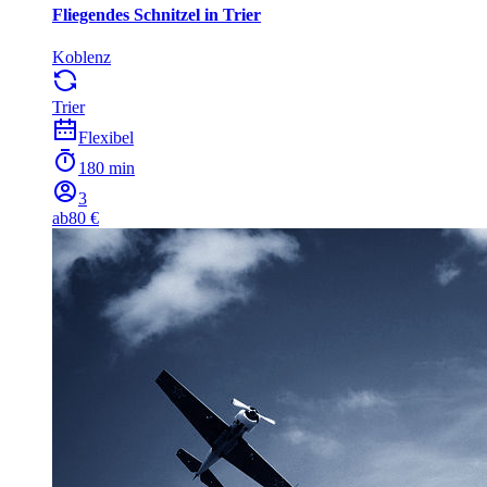
Fliegendes Schnitzel in Trier
Koblenz
Trier
Flexibel
180 min
3
ab
80 €