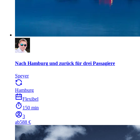
Nach Hamburg und zurück für drei Passagiere
Speyer
Hamburg
Flexibel
150 min
3
ab
588 €