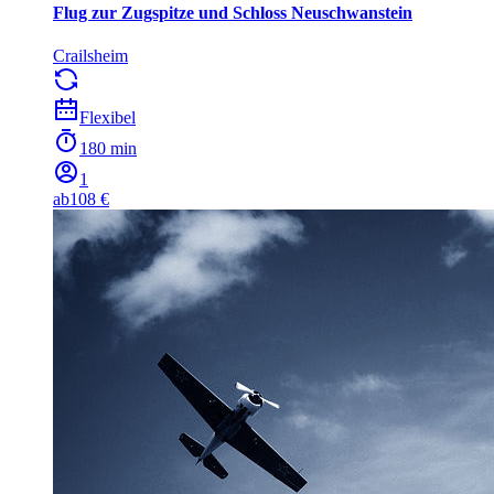
Flug zur Zugspitze und Schloss Neuschwanstein
Crailsheim
Flexibel
180 min
1
ab
108 €