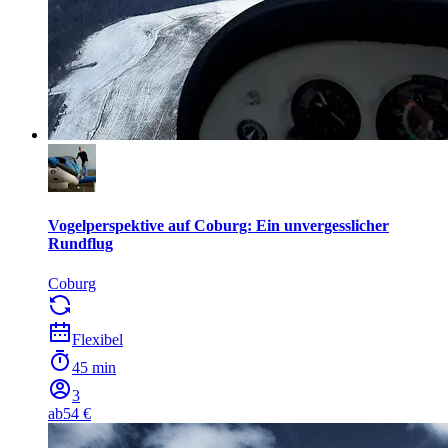
Vogelperspektive auf Coburg: Ein unvergesslicher
Rundflug
Coburg
Flexibel
45 min
3
ab
54 €