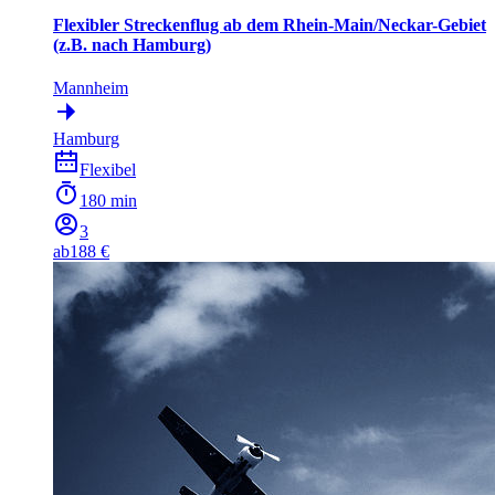
Flexibler Streckenflug ab dem Rhein-Main/Neckar-Gebiet
(z.B. nach Hamburg)
Mannheim
Hamburg
Flexibel
180 min
3
ab
188 €