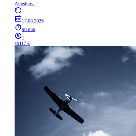
Augsburg
17.08.2026
90 min
1
ab
117 €