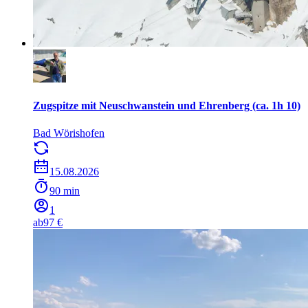
Zugspitze mit Neuschwanstein und Ehrenberg (ca. 1h 10)
Bad Wörishofen
15.08.2026
90 min
1
ab
97 €