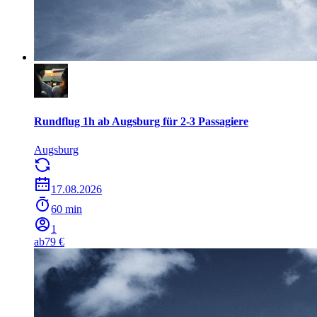
Rundflug 1h ab Augsburg für 2-3 Passagiere
Augsburg
17.08.2026
60 min
1
ab
79 €