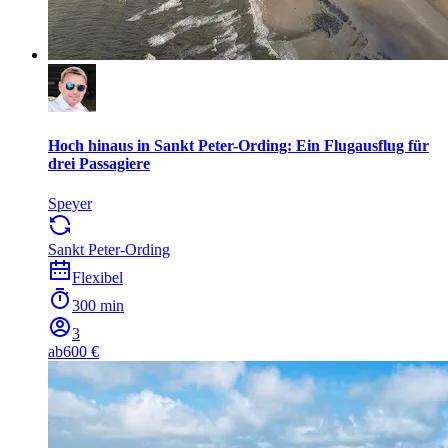
Hoch hinaus in Sankt Peter-Ording: Ein Flugausflug für
drei Passagiere
Speyer
Sankt Peter-Ording
Flexibel
300 min
3
ab
600 €