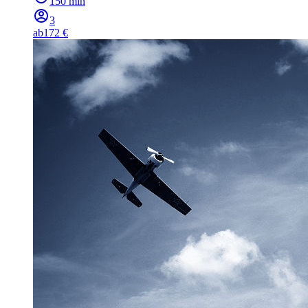
150 min
3
ab
172 €