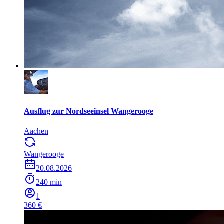
Ausflug zur Nordseeinsel Wangerooge
Aachen
Wangerooge
20.08.2026
240 min
1
360 €