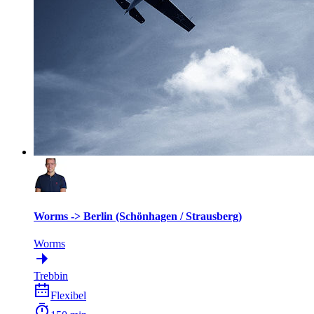
Worms -> Berlin (Schönhagen / Strausberg)
Worms
Trebbin
Flexibel