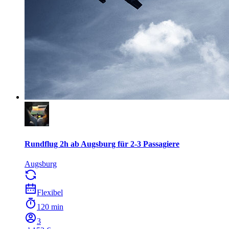
Rundflug 2h ab Augsburg für 2-3 Passagiere
Augsburg
Flexibel
120 min
3