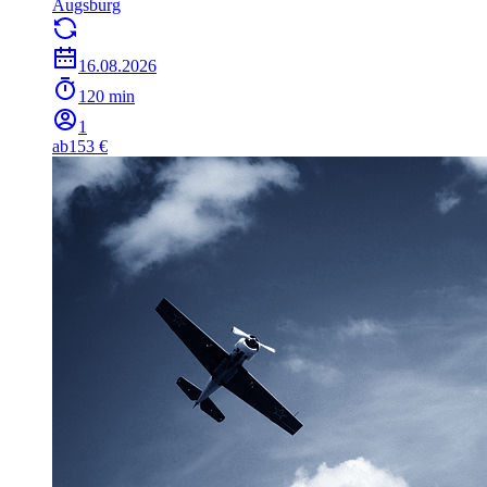
Augsburg
16.08.2026
120 min
1
ab
153 €