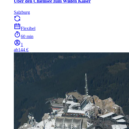
Über den Chiemsee zum Wilden Kaiser
Salzburg
Flexibel
60 min
1
ab
144 €