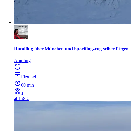
Rundflug über München und Sportflugzeug selber fliegen
Ampfing
Flexibel
60 min
1
ab
158 €