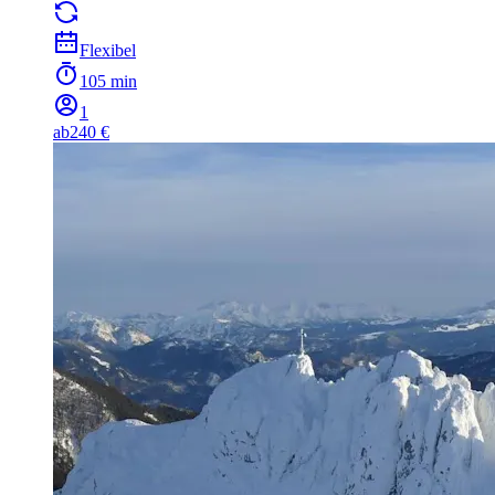
Flexibel
105 min
1
ab
240 €