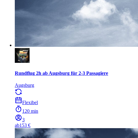
Rundflug 2h ab Augsburg für 2-3 Passagiere
Augsburg
Flexibel
120 min
3
ab
153 €