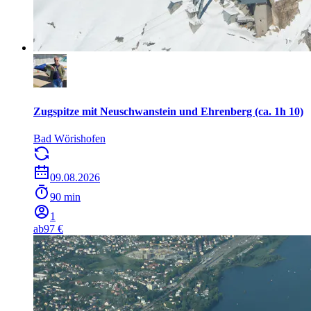
Zugspitze mit Neuschwanstein und Ehrenberg (ca. 1h 10)
Bad Wörishofen
09.08.2026
90 min
1
ab
97 €