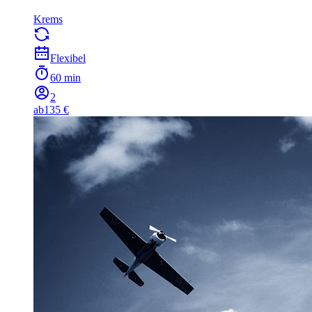
Krems
Flexibel
60 min
2
ab
135 €