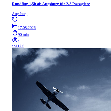
Rundflug 1,5h ab Augsburg für 2-3 Passagiere
Augsburg
17.08.2026
90 min
1
ab
117 €