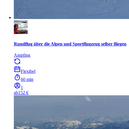
Rundflug über die Alpen und Sportflugzeug selber fliegen
Ampfing
Flexibel
60 min
1
ab
152 €