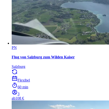
PN
Flug von Salzburg zum Wilden Kaiser
Salzburg
Flexibel
60 min
3
ab
108 €