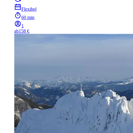
Flexibel
60 min
1
ab
158 €