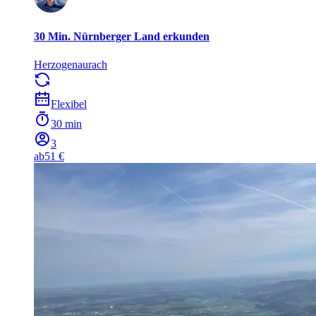
30 Min. Nürnberger Land erkunden
Herzogenaurach
Flexibel
30 min
3
ab
51 €