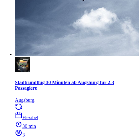
Stadtrundflug 30 Minuten ab Augsburg für 2-3
Passagiere
Augsburg
Flexibel
30 min
3