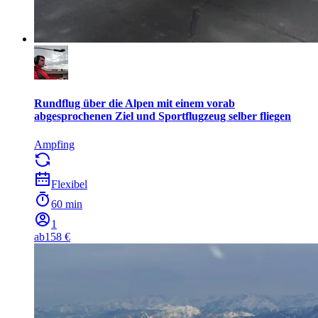
Rundflug über die Alpen mit einem vorab
abgesprochenen Ziel und Sportflugzeug selber fliegen
Ampfing
Flexibel
60 min
1
ab
158 €