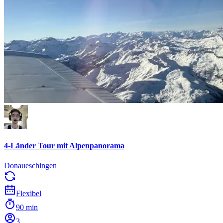
4-Länder Tour mit Alpenpanorama
Donaueschingen
Flexibel
90 min
3