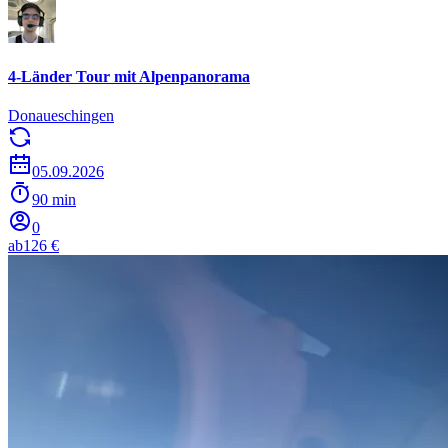
4-Länder Tour mit Alpenpanorama
Donaueschingen
05.09.2026
90 min
0
ab
126 €