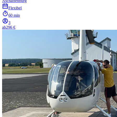
Aschaffenburg
Flexibel
60 min
3
ab
296 €