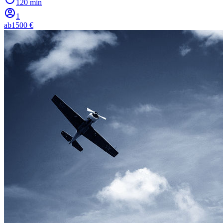
120 min
1
ab
1500 €