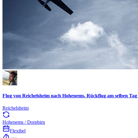
Flug von Reichelsheim nach Hohenems. Rückflug am selben Tag 
Reichelsheim
Hohenems / Dornbirn
Flexibel