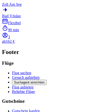
Zell Am See
Bad Vöslau
Flexibel
90 min
3
ab
162 €
Footer
Flüge
Flug suchen
Gesuch aufgeben
Suchagent einrichten
Flug anbieten
Beliebte Flüge
Gutscheine
Gutschein kaufen