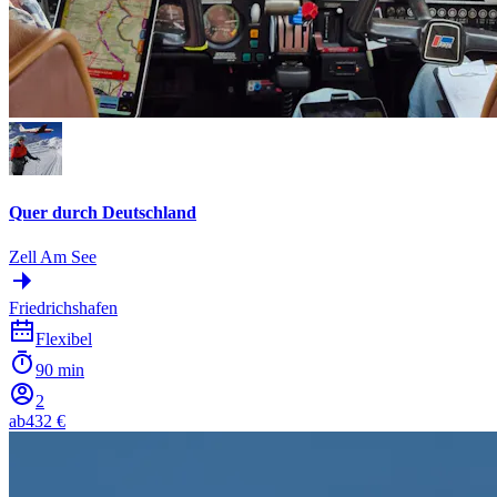
Quer durch Deutschland
Zell Am See
Friedrichshafen
Flexibel
90 min
2
ab
432 €