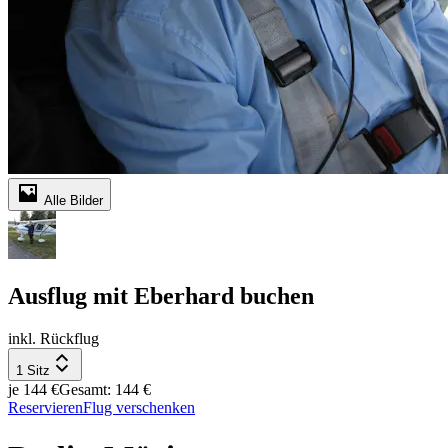
Alle Bilder
Ausflug mit Eberhard buchen
inkl. Rückflug
1 Sitz
je 144 €
Gesamt: 144 €
Reservieren
Flug verschenken