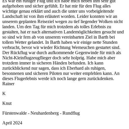
Es war ein ruhiger Flug und ich habe mich neben ihm sehr gut
aufgehoben und sicher gefühlt. Er hat mir für den Flug alles
wichtige genau erklärt und auch die unter uns vorbeigleitende
Landschaft ist von ihm erläutert worden. Leider konnten wir an
unserem geplanten Reiseziel wegen zu tief liegender Wolken nicht
landen. Um den Tag für mich trotzdem als tolles Erlebnis zu
gestalten, hat er nach alternativen Landemöglichkeiten gesucht und
so sind wir fern ab von unserem vereinbarten Ziel in Barth bei
tollem Wetter gelandet. In Barth haben wir einige nette Stunden
verbracht, bevor wir wieder Richtung Werneuchen gestartet sind.
Der Rückflug war durch aufkommende Gegenwinde für mich als
Nicht-Kleinflugzeugflieger doch sehr holprig. Habe mich aber
trotzdem immer in sicheren Händen befunden. Ich kann
zurückblickend nur sagen, dass ich Eberhard als ruhigen,
besonnenen und sicheren Piloten nur weiter empfehlen kann. An
dieses Flugerlebnis werde ich noch lange gern zurückdenken.
Rainer
K
Knut
Fürstenwalde - Neuhardenberg - Rundflug
April 2024