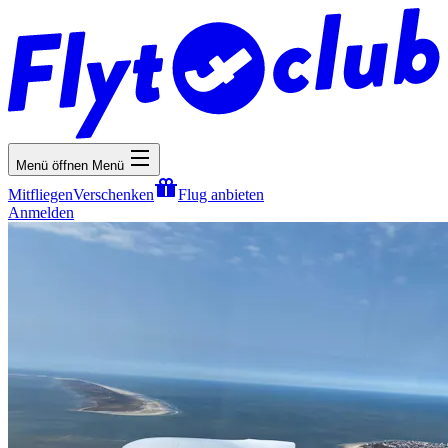
Menü öffnen
Menü
Mitfliegen
Verschenken
Flug anbieten
Anmelden