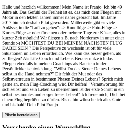
Hallo und herzlich willkommen! Mein Name ist Franjo. Ich bin 49
Jahre alt. Das Gefühl der Freiheit ist es, das mich dem Fliegen mit
Motor in den letzten Jahren immer näher gebracht hat. Im Jahre
2017 bin ich deshalb Pilot geworden. Mittlerweile gibt es viele
Anlässe, in die "Luft zu gehen": -> Rundflüge -> Foto-Flüge ->
Kurier-Flüge -> oder für einen oder mehrere Tage zur Küste, alles in
kurzer Zeit möglich! Wir fliegen z.B. nach Norderney in unter einer
Stunde :-) MÖCHTEST DU BEI MEINEM NÄCHSTEN FLUG
DABEI SEIN ? Die Perspektive zu wechseln ist oft für viele
Situationen im Leben erforderlich. Wie kann das besser gehen, als
zu fliegen? Als Life-Couch und Lebens-Berater nutze ich das
Fliegen ebenfalls in meinen Coachings als Baustein in der
Persönlichkeitsentwicklung. "Willst Du das Steuer Deines Lebens
selbst in die Hand nehmen?" Dir fehlt der Mut oder das
Selbstvertrauen in bestimmten Phasen Deines Lebens? Sprich mich
gerne an, mein Flug-Coaching wird Dir helfen! "Verantwortung für
sich selbst und sein Leben zu übernehmen ist der erste Schritt in ein
selbst bestimmtes und sorgenfreies Leben!" Ich freue mich, Dich bei
einem Flug begrüßen zu dürfen. Bis dahin wünsche ich alles Gute
und bis bald! Dein Pilot Franjo
Pilot:in kontaktieren
Verschenke einen Wunschflug