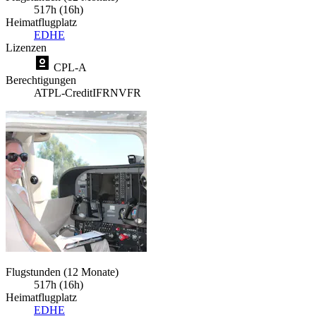
517h (16h)
Heimatflugplatz
EDHE
Lizenzen
CPL-A
Berechtigungen
ATPL-Credit
IFR
NVFR
Flugstunden (12 Monate)
517h (16h)
Heimatflugplatz
EDHE