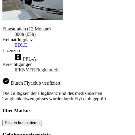
Flugstunden (12 Monate)
800h (65h)
Heimatflugplatz
EDLE
Lizenzen
PPL-A
Berechtigungen
IFR
NVFR
Fluglehrer:in
Durch Flyt.club verifiziert
Die Gültigkeit der Fluglizenz und des medizinischen
Tauglichkeitszeugnisses wurde durch Flyt.club geprüft.
Über Markus
Pilot:in kontaktieren
Erfahrungsberichte