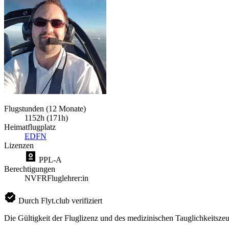
Flugstunden (12 Monate)
1152h (171h)
Heimatflugplatz
EDFN
Lizenzen
PPL-A
Berechtigungen
NVFR
Fluglehrer:in
Durch Flyt.club verifiziert
Die Gültigkeit der Fluglizenz und des medizinischen Tauglichkeitszeu