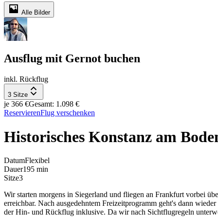
Alle Bilder
Ausflug mit Gernot buchen
inkl. Rückflug
3 Sitze
je 366 €
Gesamt: 1.098 €
Reservieren
Flug verschenken
Historisches Konstanz am Bode
Datum
Flexibel
Dauer
195 min
Sitze
3
Wir starten morgens in Siegerland und fliegen an Frankfurt vorbei ü
erreichbar. Nach ausgedehntem Freizeitprogramm geht's dann wieder z
der Hin- und Rückflug inklusive. Da wir nach Sichtflugregeln unterw