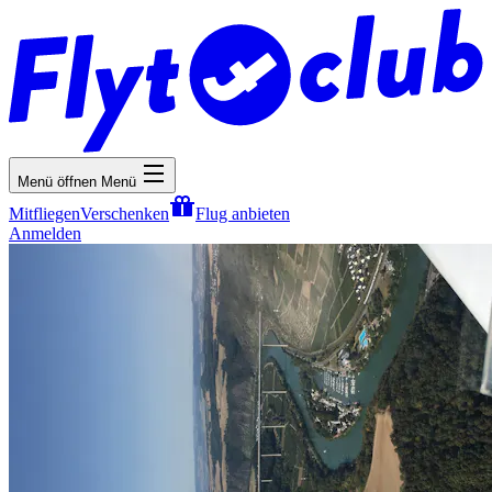
Menü öffnen
Menü
Mitfliegen
Verschenken
Flug anbieten
Anmelden