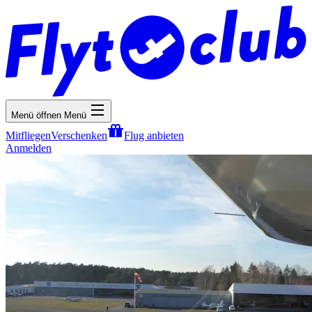
Menü öffnen
Menü
Mitfliegen
Verschenken
Flug anbieten
Anmelden