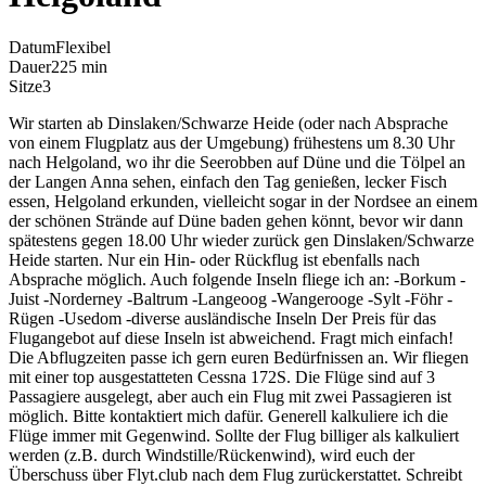
Datum
Flexibel
Dauer
225 min
Sitze
3
Wir starten ab Dinslaken/Schwarze Heide (oder nach Absprache
von einem Flugplatz aus der Umgebung) frühestens um 8.30 Uhr
nach Helgoland, wo ihr die Seerobben auf Düne und die Tölpel an
der Langen Anna sehen, einfach den Tag genießen, lecker Fisch
essen, Helgoland erkunden, vielleicht sogar in der Nordsee an einem
der schönen Strände auf Düne baden gehen könnt, bevor wir dann
spätestens gegen 18.00 Uhr wieder zurück gen Dinslaken/Schwarze
Heide starten. Nur ein Hin- oder Rückflug ist ebenfalls nach
Absprache möglich. Auch folgende Inseln fliege ich an: -Borkum -
Juist -Norderney -Baltrum -Langeoog -Wangerooge -Sylt -Föhr -
Rügen -Usedom -diverse ausländische Inseln Der Preis für das
Flugangebot auf diese Inseln ist abweichend. Fragt mich einfach!
Die Abflugzeiten passe ich gern euren Bedürfnissen an. Wir fliegen
mit einer top ausgestatteten Cessna 172S. Die Flüge sind auf 3
Passagiere ausgelegt, aber auch ein Flug mit zwei Passagieren ist
möglich. Bitte kontaktiert mich dafür. Generell kalkuliere ich die
Flüge immer mit Gegenwind. Sollte der Flug billiger als kalkuliert
werden (z.B. durch Windstille/Rückenwind), wird euch der
Überschuss über Flyt.club nach dem Flug zurückerstattet. Schreibt