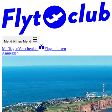
Menü öffnen
Menü
Mitfliegen
Verschenken
Flug anbieten
Anmelden