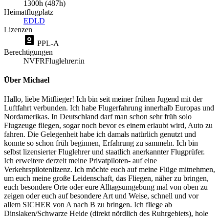
1300h (487h)
Heimatflugplatz
EDLD
Lizenzen
PPL-A
Berechtigungen
NVFR
Fluglehrer:in
Über Michael
Hallo, liebe Mitflieger! Ich bin seit meiner frühen Jugend mit der
Luftfahrt verbunden. Ich habe Flugerfahrung innerhalb Europas und
Nordamerikas. In Deutschland darf man schon sehr früh solo
Flugzeuge fliegen, sogar noch bevor es einem erlaubt wird, Auto zu
fahren. Die Gelegenheit habe ich damals natürlich genutzt und
konnte so schon früh beginnen, Erfahrung zu sammeln. Ich bin
selbst lizensierter Fluglehrer und staatlich anerkannter Flugprüfer.
Ich erweitere derzeit meine Privatpiloten- auf eine
Verkehrspilotenlizenz. Ich möchte euch auf meine Flüge mitnehmen,
um euch meine große Leidenschaft, das Fliegen, näher zu bringen,
euch besondere Orte oder eure Alltagsumgebung mal von oben zu
zeigen oder euch auf besondere Art und Weise, schnell und vor
allem SICHER von A nach B zu bringen. Ich fliege ab
Dinslaken/Schwarze Heide (direkt nördlich des Ruhrgebiets), hole