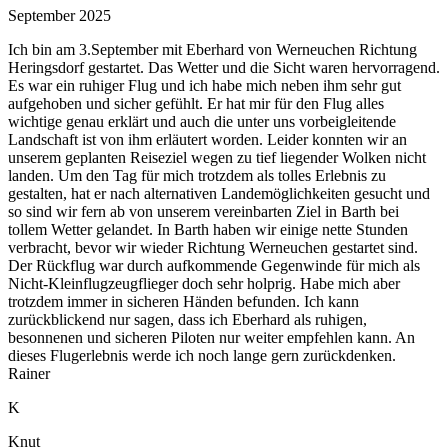
September 2025
Ich bin am 3.September mit Eberhard von Werneuchen Richtung
Heringsdorf gestartet. Das Wetter und die Sicht waren hervorragend.
Es war ein ruhiger Flug und ich habe mich neben ihm sehr gut
aufgehoben und sicher gefühlt. Er hat mir für den Flug alles
wichtige genau erklärt und auch die unter uns vorbeigleitende
Landschaft ist von ihm erläutert worden. Leider konnten wir an
unserem geplanten Reiseziel wegen zu tief liegender Wolken nicht
landen. Um den Tag für mich trotzdem als tolles Erlebnis zu
gestalten, hat er nach alternativen Landemöglichkeiten gesucht und
so sind wir fern ab von unserem vereinbarten Ziel in Barth bei
tollem Wetter gelandet. In Barth haben wir einige nette Stunden
verbracht, bevor wir wieder Richtung Werneuchen gestartet sind.
Der Rückflug war durch aufkommende Gegenwinde für mich als
Nicht-Kleinflugzeugflieger doch sehr holprig. Habe mich aber
trotzdem immer in sicheren Händen befunden. Ich kann
zurückblickend nur sagen, dass ich Eberhard als ruhigen,
besonnenen und sicheren Piloten nur weiter empfehlen kann. An
dieses Flugerlebnis werde ich noch lange gern zurückdenken.
Rainer
K
Knut