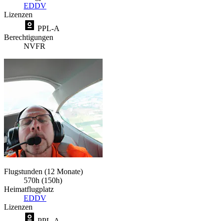
EDDV
Lizenzen
PPL-A
Berechtigungen
NVFR
Flugstunden (12 Monate)
570h (150h)
Heimatflugplatz
EDDV
Lizenzen
PPL-A