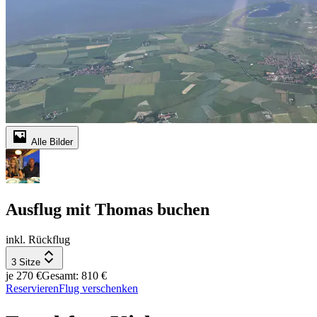
Alle Bilder
Ausflug mit Thomas buchen
inkl. Rückflug
3 Sitze
je 270 €
Gesamt: 810 €
Reservieren
Flug verschenken