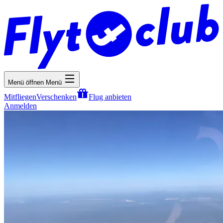
Menü öffnen
Menü
Mitfliegen
Verschenken
Flug anbieten
Anmelden