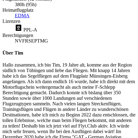
380h (95h)
Heimatflugplatz
EDMA
Lizenzen
PPL-A
Berechtigungen
NVFR
SEP
TMG
Über Tim
Hallo zusammen, ich bin Tim, 19 Jahre alt, komme aus der Region
südlich von Tübingen und liebe das Fliegen. Mit knapp 14 Jahren
habe ich das Segelfliegen auf dem Flugplatz Münsingen-Eisberg
angefangen. Als ich dann endlich 16 wurde, habe ich direkt mit dem
Motorflugschein weitergemacht als auch meine F-Schlepp
Berechtigung gemacht. Dadurch konnte ich bislang über 350
Stunden sowie über 1000 Landungen auf verschiedenen
Flugzeugtypen sammeln. Nach vielen langen Streckenflügen,
Trainingsflügen und Flügen in andere Länder zu wunderschönen
Destinationen, habe ich mich zu Beginn 2022 dazu entschlossen, die
tollen Erlebnisse, welche man beim Fliegen bekommt, mit anderen
zu teilen! Deshalb bin ich jetzt viel auf Flyt.Club aktiv. Ich würde
mich sehr freuen, wenn Ihr bei den Ausflügen dabei wärt! Im
Dezember 2020 habe ich die Firma "GAT - German Aviation