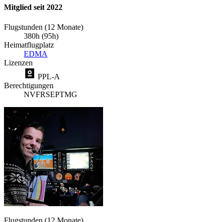
Mitglied seit 2022
Flugstunden (12 Monate)
380h (95h)
Heimatflugplatz
EDMA
Lizenzen
PPL-A
Berechtigungen
NVFR
SEP
TMG
Flugstunden (12 Monate)