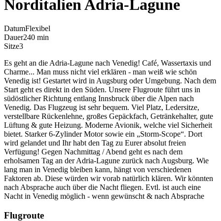
Norditalien Adria-Lagune
Datum
Flexibel
Dauer
240 min
Sitze
3
Es geht an die Adria-Lagune nach Venedig! Café, Wassertaxis und
Charme... Man muss nicht viel erklären - man weiß wie schön
Venedig ist! Gestartet wird in Augsburg oder Umgebung. Nach dem
Start geht es direkt in den Süden. Unsere Flugroute führt uns in
südöstlicher Richtung entlang Innsbruck über die Alpen nach
Venedig. Das Flugzeug ist sehr bequem. Viel Platz, Ledersitze,
verstellbare Rückenlehne, großes Gepäckfach, Getränkehalter, gute
Lüftung & gute Heizung. Moderne Avionik, welche viel Sicherheit
bietet. Starker 6-Zylinder Motor sowie ein „Storm-Scope“. Dort
wird gelandet und Ihr habt den Tag zu Eurer absolut freien
Verfügung! Gegen Nachmittag / Abend geht es nach dem
erholsamen Tag an der Adria-Lagune zurück nach Augsburg. Wie
lang man in Venedig bleiben kann, hängt von verschiedenen
Faktoren ab. Diese würden wir vorab natürlich klären. Wir könnten
nach Absprache auch über die Nacht fliegen. Evtl. ist auch eine
Nacht in Venedig möglich - wenn gewünscht & nach Absprache
Flugroute