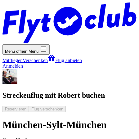
Menü öffnen
Menü
Mitfliegen
Verschenken
Flug anbieten
Anmelden
Streckenflug mit Robert buchen
Reservieren
Flug verschenken
München-Sylt-München