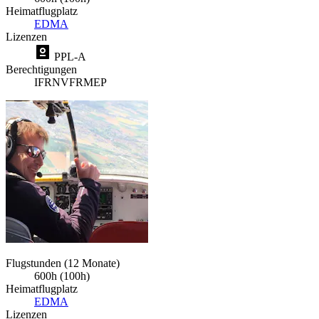
Heimatflugplatz
EDMA
Lizenzen
PPL-A
Berechtigungen
IFR
NVFR
MEP
Flugstunden (12 Monate)
600h (100h)
Heimatflugplatz
EDMA
Lizenzen