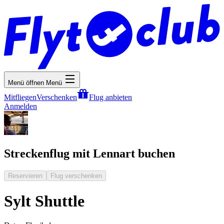
Menü öffnen
Menü
Mitfliegen
Verschenken
Flug anbieten
Anmelden
Streckenflug mit Lennart buchen
Reservieren
Flug verschenken
Sylt Shuttle