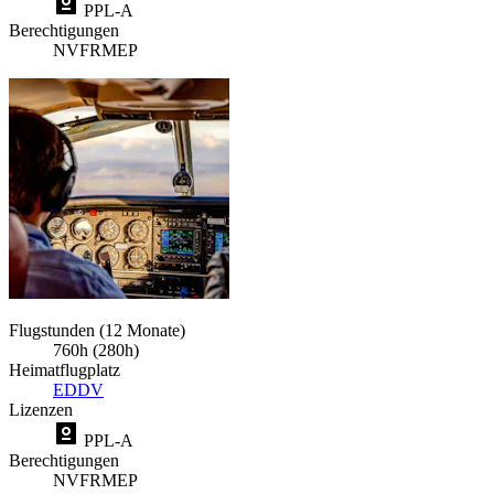
PPL-A
Berechtigungen
NVFR
MEP
Flugstunden (12 Monate)
760h (280h)
Heimatflugplatz
EDDV
Lizenzen
PPL-A
Berechtigungen
NVFR
MEP