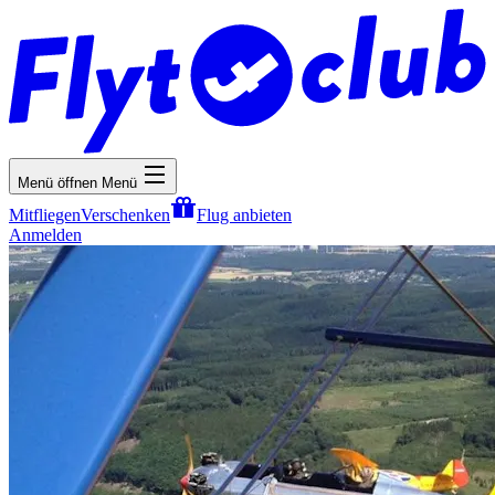
Menü öffnen
Menü
Mitfliegen
Verschenken
Flug anbieten
Anmelden