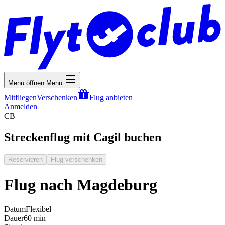
Menü öffnen
Menü
Mitfliegen
Verschenken
Flug anbieten
Anmelden
CB
Streckenflug mit Cagil buchen
Reservieren
Flug verschenken
Flug nach Magdeburg
Datum
Flexibel
Dauer
60 min