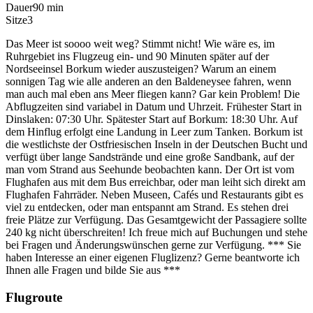
Dauer
90 min
Sitze
3
Das Meer ist soooo weit weg? Stimmt nicht! Wie wäre es, im
Ruhrgebiet ins Flugzeug ein- und 90 Minuten später auf der
Nordseeinsel Borkum wieder auszusteigen? Warum an einem
sonnigen Tag wie alle anderen an den Baldeneysee fahren, wenn
man auch mal eben ans Meer fliegen kann? Gar kein Problem! Die
Abflugzeiten sind variabel in Datum und Uhrzeit. Frühester Start in
Dinslaken: 07:30 Uhr. Spätester Start auf Borkum: 18:30 Uhr. Auf
dem Hinflug erfolgt eine Landung in Leer zum Tanken. Borkum ist
die westlichste der Ostfriesischen Inseln in der Deutschen Bucht und
verfügt über lange Sandstrände und eine große Sandbank, auf der
man vom Strand aus Seehunde beobachten kann. Der Ort ist vom
Flughafen aus mit dem Bus erreichbar, oder man leiht sich direkt am
Flughafen Fahrräder. Neben Museen, Cafés und Restaurants gibt es
viel zu entdecken, oder man entspannt am Strand. Es stehen drei
freie Plätze zur Verfügung. Das Gesamtgewicht der Passagiere sollte
240 kg nicht überschreiten! Ich freue mich auf Buchungen und stehe
bei Fragen und Änderungswünschen gerne zur Verfügung. *** Sie
haben Interesse an einer eigenen Fluglizenz? Gerne beantworte ich
Ihnen alle Fragen und bilde Sie aus ***
Flugroute