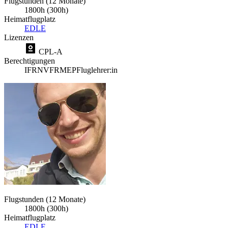
Flugstunden (12 Monate)
1800h (300h)
Heimatflugplatz
EDLE
Lizenzen
CPL-A
Berechtigungen
IFR
NVFR
MEP
Fluglehrer:in
Flugstunden (12 Monate)
1800h (300h)
Heimatflugplatz
EDLE