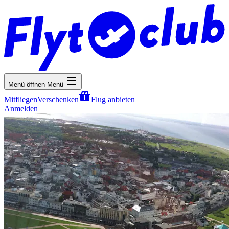
Menü öffnen
Menü
Mitfliegen
Verschenken
Flug anbieten
Anmelden