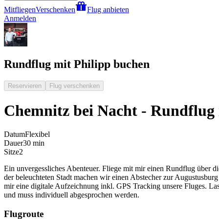
Mitfliegen
Verschenken
Flug anbieten
Anmelden
Rundflug mit Philipp buchen
Reservieren
Flug verschenken
Chemnitz bei Nacht - Rundflug
Datum
Flexibel
Dauer
30 min
Sitze
2
Ein unvergessliches Abenteuer. Fliege mit mir einen Rundflug über 
der beleuchteten Stadt machen wir einen Abstecher zur Augustusburg
mir eine digitale Aufzeichnung inkl. GPS Tracking unsere Fluges. L
und muss individuell abgesprochen werden.
Flugroute