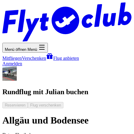
Menü öffnen
Menü
Mitfliegen
Verschenken
Flug anbieten
Anmelden
Rundflug mit Julian buchen
Reservieren
Flug verschenken
Allgäu und Bodensee