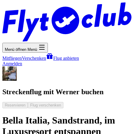
Menü öffnen
Menü
Mitfliegen
Verschenken
Flug anbieten
Anmelden
Streckenflug mit Werner buchen
Reservieren
Flug verschenken
Bella Italia, Sandstrand, im
Luxusresort entspannen