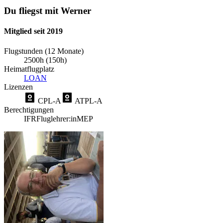
Du fliegst mit Werner
Mitglied seit 2019
Flugstunden (12 Monate)
2500h (150h)
Heimatflugplatz
LOAN
Lizenzen
CPL-A
ATPL-A
Berechtigungen
IFR
Fluglehrer:in
MEP