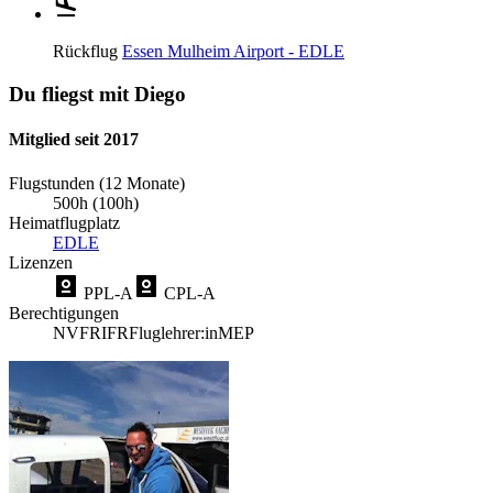
Rückflug
Essen Mulheim Airport - EDLE
Du fliegst mit Diego
Mitglied seit 2017
Flugstunden (12 Monate)
500h (100h)
Heimatflugplatz
EDLE
Lizenzen
PPL-A
CPL-A
Berechtigungen
NVFR
IFR
Fluglehrer:in
MEP