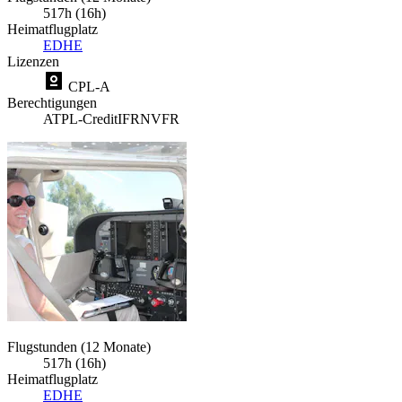
517h (16h)
Heimatflugplatz
EDHE
Lizenzen
CPL-A
Berechtigungen
ATPL-Credit
IFR
NVFR
Flugstunden (12 Monate)
517h (16h)
Heimatflugplatz
EDHE