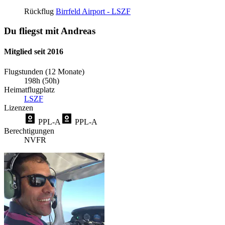
Rückflug
Birrfeld Airport - LSZF
Du fliegst mit Andreas
Mitglied seit 2016
Flugstunden (12 Monate)
198h (50h)
Heimatflugplatz
LSZF
Lizenzen
PPL-A
PPL-A
Berechtigungen
NVFR