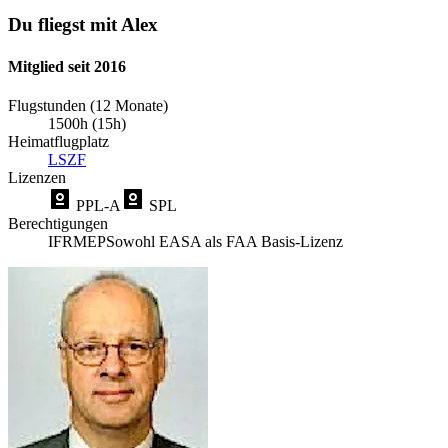
Du fliegst mit Alex
Mitglied seit 2016
Flugstunden (12 Monate)
1500h (15h)
Heimatflugplatz
LSZF
Lizenzen
PPL-A
SPL
Berechtigungen
IFR
MEP
Sowohl EASA als FAA Basis-Lizenz