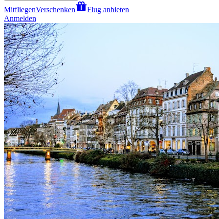
Mitfliegen
Verschenken
Flug anbieten
Anmelden