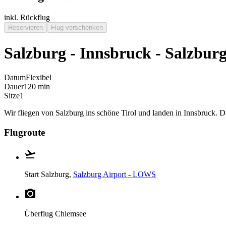
inkl. Rückflug
Reservieren
Flug verschenken
Salzburg - Innsbruck - Salzbur
Datum
Flexibel
Dauer
120 min
Sitze
1
Wir fliegen von Salzburg ins schöne Tirol und landen in Innsbruck. 
Flugroute
Start
Salzburg,
Salzburg Airport - LOWS
Überflug
Chiemsee