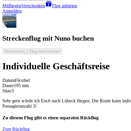
Mitfliegen
Verschenken
Flug anbieten
Anmelden
Streckenflug mit Nuno buchen
Reservieren
Flug verschenken
Individuelle Geschäftsreise
Datum
Flexibel
Dauer
195 min
Sitze
3
Sehr gern würde ich Euch nach Lübeck fliegen. Die Route kann individ
Passagieranzahl 3!
Zu diesem Flug gibt es einen separaten Rückflug
Zum Rückflug