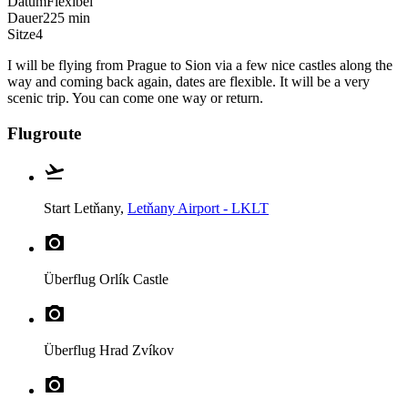
Datum
Flexibel
Dauer
225 min
Sitze
4
I will be flying from Prague to Sion via a few nice castles along the
way and coming back again, dates are flexible. It will be a very
scenic trip. You can come one way or return.
Flugroute
Start
Letňany,
Letňany Airport - LKLT
Überflug
Orlík Castle
Überflug
Hrad Zvíkov