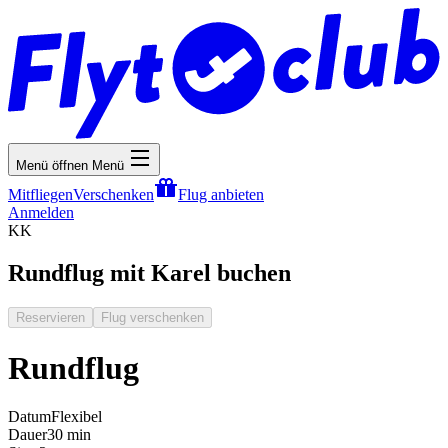
Menü öffnen
Menü
Mitfliegen
Verschenken
Flug anbieten
Anmelden
KK
Rundflug mit Karel buchen
Reservieren
Flug verschenken
Rundflug
Datum
Flexibel
Dauer
30 min