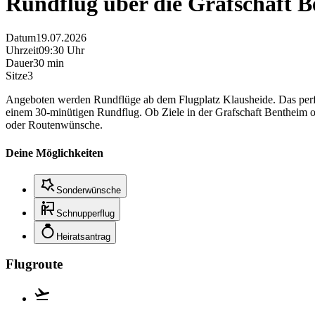
Rundflug über die Grafschaft B
Datum
19.07.2026
Uhrzeit
09:30 Uhr
Dauer
30 min
Sitze
3
Angeboten werden Rundflüge ab dem Flugplatz Klausheide. Das perfe
einem 30-minütigen Rundflug. Ob Ziele in der Grafschaft Bentheim o
oder Routenwünsche.
Deine Möglichkeiten
Sonderwünsche
Schnupperflug
Heiratsantrag
Flugroute