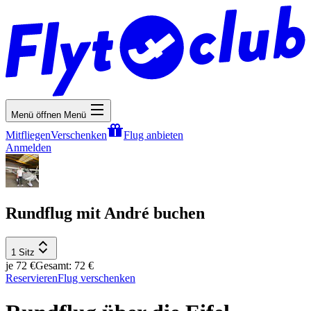
Menü öffnen
Menü
Mitfliegen
Verschenken
Flug anbieten
Anmelden
Rundflug mit André buchen
1 Sitz
je 72 €
Gesamt: 72 €
Reservieren
Flug verschenken