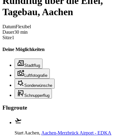
Rundflug über die Eifel,
Tagebau, Aachen
Datum
Flexibel
Dauer
30 min
Sitze
1
Deine Möglichkeiten
Stadtflug
Luftfotografie
Sonderwünsche
Schnupperflug
Flugroute
Start
Aachen,
Aachen-Merzbrück Airport - EDKA