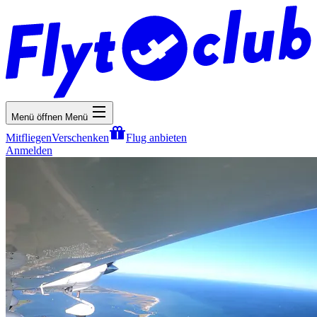
Menü öffnen
Menü
Mitfliegen
Verschenken
Flug anbieten
Anmelden