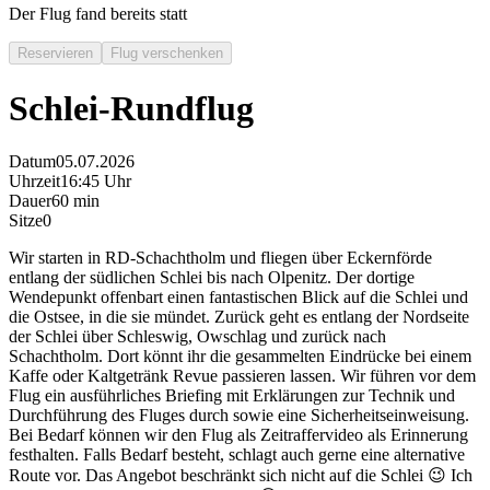
Der Flug fand bereits statt
Reservieren
Flug verschenken
Schlei-Rundflug
Datum
05.07.2026
Uhrzeit
16:45 Uhr
Dauer
60 min
Sitze
0
Wir starten in RD-Schachtholm und fliegen über Eckernförde
entlang der südlichen Schlei bis nach Olpenitz. Der dortige
Wendepunkt offenbart einen fantastischen Blick auf die Schlei und
die Ostsee, in die sie mündet. Zurück geht es entlang der Nordseite
der Schlei über Schleswig, Owschlag und zurück nach
Schachtholm. Dort könnt ihr die gesammelten Eindrücke bei einem
Kaffe oder Kaltgetränk Revue passieren lassen. Wir führen vor dem
Flug ein ausführliches Briefing mit Erklärungen zur Technik und
Durchführung des Fluges durch sowie eine Sicherheitseinweisung.
Bei Bedarf können wir den Flug als Zeitraffervideo als Erinnerung
festhalten. Falls Bedarf besteht, schlagt auch gerne eine alternative
Route vor. Das Angebot beschränkt sich nicht auf die Schlei 😉 Ich