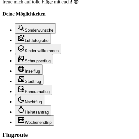
freue mich auf tolle Flüge mit euch! 😎
Deine Möglichkeiten
Sonderwünsche
Luftfotografie
Kinder willkommen
Schnupperflug
Inselflug
Stadtflug
Panoramaflug
Nachtflug
Heiratsantrag
Wochenendtrip
Flugroute