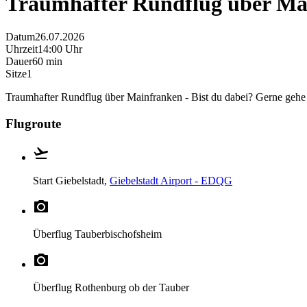
Traumhafter Rundflug über Ma
Datum
26.07.2026
Uhrzeit
14:00 Uhr
Dauer
60 min
Sitze
1
Traumhafter Rundflug über Mainfranken - Bist du dabei? Gerne gehe
Flugroute
Start
Giebelstadt,
Giebelstadt Airport - EDQG
Überflug
Tauberbischofsheim
Überflug
Rothenburg ob der Tauber