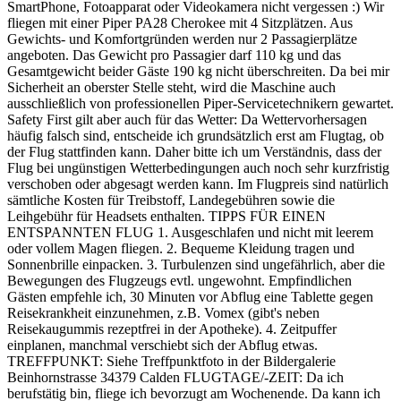
SmartPhone, Fotoapparat oder Videokamera nicht vergessen :) Wir
fliegen mit einer Piper PA28 Cherokee mit 4 Sitzplätzen. Aus
Gewichts- und Komfortgründen werden nur 2 Passagierplätze
angeboten. Das Gewicht pro Passagier darf 110 kg und das
Gesamtgewicht beider Gäste 190 kg nicht überschreiten. Da bei mir
Sicherheit an oberster Stelle steht, wird die Maschine auch
ausschließlich von professionellen Piper-Servicetechnikern gewartet.
Safety First gilt aber auch für das Wetter: Da Wettervorhersagen
häufig falsch sind, entscheide ich grundsätzlich erst am Flugtag, ob
der Flug stattfinden kann. Daher bitte ich um Verständnis, dass der
Flug bei ungünstigen Wetterbedingungen auch noch sehr kurzfristig
verschoben oder abgesagt werden kann. Im Flugpreis sind natürlich
sämtliche Kosten für Treibstoff, Landegebühren sowie die
Leihgebühr für Headsets enthalten. TIPPS FÜR EINEN
ENTSPANNTEN FLUG 1. Ausgeschlafen und nicht mit leerem
oder vollem Magen fliegen. 2. Bequeme Kleidung tragen und
Sonnenbrille einpacken. 3. Turbulenzen sind ungefährlich, aber die
Bewegungen des Flugzeugs evtl. ungewohnt. Empfindlichen
Gästen empfehle ich, 30 Minuten vor Abflug eine Tablette gegen
Reisekrankheit einzunehmen, z.B. Vomex (gibt's neben
Reisekaugummis rezeptfrei in der Apotheke). 4. Zeitpuffer
einplanen, manchmal verschiebt sich der Abflug etwas.
TREFFPUNKT: Siehe Treffpunktfoto in der Bildergalerie
Beinhornstrasse 34379 Calden FLUGTAGE/-ZEIT: Da ich
berufstätig bin, fliege ich bevorzugt am Wochenende. Da kann ich