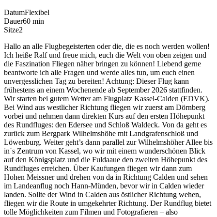
Datum
Flexibel
Dauer
60 min
Sitze
2
Hallo an alle Flugbegeisterten oder die, die es noch werden wollen!
Ich heiße Ralf und freue mich, euch die Welt von oben zeigen und
die Faszination Fliegen näher bringen zu können! Liebend gerne
beantworte ich alle Fragen und werde alles tun, um euch einen
unvergesslichen Tag zu bereiten! Achtung: Dieser Flug kann
frühestens an einem Wochenende ab September 2026 stattfinden.
Wir starten bei gutem Wetter am Flugplatz Kassel-Calden (EDVK).
Bei Wind aus westlicher Richtung fliegen wir zuerst am Dörnberg
vorbei und nehmen dann direkten Kurs auf den ersten Höhepunkt
des Rundfluges: den Edersee und Schloß Waldeck. Von da geht es
zurück zum Bergpark Wilhelmshöhe mit Landgrafenschloß und
Löwenburg. Weiter geht’s dann parallel zur Wilhelmshöher Allee bis
in´s Zentrum von Kassel, wo wir mit einem wunderschönen Blick
auf den Königsplatz und die Fuldaaue den zweiten Höhepunkt des
Rundfluges erreichen. Über Kaufungen fliegen wir dann zum
Hohen Meissner und drehen von da in Richtung Calden und sehen
im Landeanflug noch Hann-Münden, bevor wir in Calden wieder
landen. Sollte der Wind in Calden aus östlicher Richtung wehen,
fliegen wir die Route in umgekehrter Richtung. Der Rundflug bietet
tolle Möglichkeiten zum Filmen und Fotografieren – also