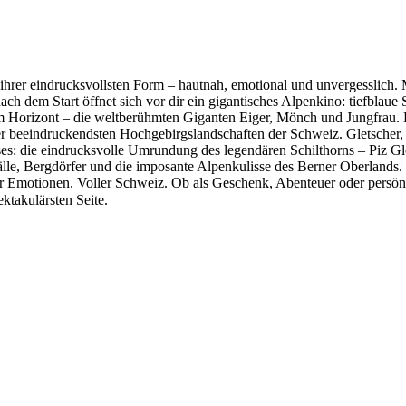
ihrer eindrucksvollsten Form – hautnah, emotional und unvergesslich.
ach dem Start öffnet sich vor dir ein gigantisches Alpenkino: tiefblau
 Horizont – die weltberühmten Giganten Eiger, Mönch und Jungfrau. E
r beeindruckendsten Hochgebirgslandschaften der Schweiz. Gletscher, 
ses: die eindrucksvolle Umrundung des legendären Schilthorns – Piz Gl
fälle, Bergdörfer und die imposante Alpenkulisse des Berner Oberlands
 Emotionen. Voller Schweiz. Ob als Geschenk, Abenteuer oder persönlic
ktakulärsten Seite.