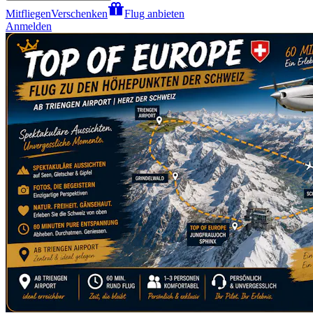
Mitfliegen
Verschenken
Flug anbieten
Anmelden