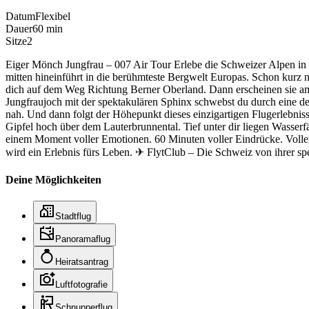
Datum
Flexibel
Dauer
60 min
Sitze
2
Eiger Mönch Jungfrau – 007 Air Tour Erlebe die Schweizer Alpen in 
mitten hineinführt in die berühmteste Bergwelt Europas. Schon kurz n
dich auf dem Weg Richtung Berner Oberland. Dann erscheinen sie am
Jungfraujoch mit der spektakulären Sphinx schwebst du durch eine de
nah. Und dann folgt der Höhepunkt dieses einzigartigen Flugerlebnis
Gipfel hoch über dem Lauterbrunnental. Tief unter dir liegen Wasser
einem Moment voller Emotionen. 60 Minuten voller Eindrücke. Voller
wird ein Erlebnis fürs Leben. ✈ FlytClub – Die Schweiz von ihrer spe
Deine Möglichkeiten
Stadtflug
Panoramaflug
Heiratsantrag
Luftfotografie
Schnupperflug