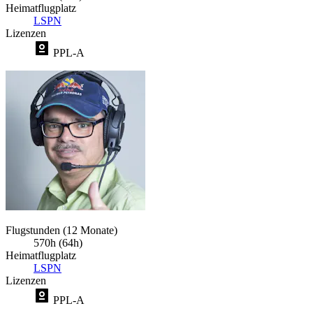
Heimatflugplatz
LSPN
Lizenzen
PPL-A
Flugstunden (12 Monate)
570h (64h)
Heimatflugplatz
LSPN
Lizenzen
PPL-A