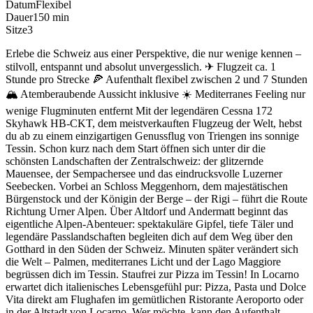
Datum
Flexibel
Dauer
150 min
Sitze
3
Erlebe die Schweiz aus einer Perspektive, die nur wenige kennen –
stilvoll, entspannt und absolut unvergesslich. ✈ Flugzeit ca. 1
Stunde pro Strecke 🍕 Aufenthalt flexibel zwischen 2 und 7 Stunden
🏔 Atemberaubende Aussicht inklusive ☀ Mediterranes Feeling nur
wenige Flugminuten entfernt Mit der legendären Cessna 172
Skyhawk HB-CKT, dem meistverkauften Flugzeug der Welt, hebst
du ab zu einem einzigartigen Genussflug von Triengen ins sonnige
Tessin. Schon kurz nach dem Start öffnen sich unter dir die
schönsten Landschaften der Zentralschweiz: der glitzernde
Mauensee, der Sempachersee und das eindrucksvolle Luzerner
Seebecken. Vorbei an Schloss Meggenhorn, dem majestätischen
Bürgenstock und der Königin der Berge – der Rigi – führt die Route
Richtung Urner Alpen. Über Altdorf und Andermatt beginnt das
eigentliche Alpen-Abenteuer: spektakuläre Gipfel, tiefe Täler und
legendäre Passlandschaften begleiten dich auf dem Weg über den
Gotthard in den Süden der Schweiz. Minuten später verändert sich
die Welt – Palmen, mediterranes Licht und der Lago Maggiore
begrüssen dich im Tessin. Staufrei zur Pizza im Tessin! In Locarno
erwartet dich italienisches Lebensgefühl pur: Pizza, Pasta und Dolce
Vita direkt am Flughafen im gemütlichen Ristorante Aeroporto oder
in der Altstadt von Locarno. Wer möchte, kann den Aufenthalt