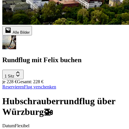
Alle Bilder
Rundflug mit Felix buchen
1 Sitz
je 228 €
Gesamt: 228 €
Reservieren
Flug verschenken
Hubschrauberrundflug über
Würzburg🚁
Datum
Flexibel