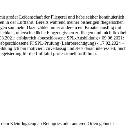
 großer Leidenschaft der Fliegerei und habe seither kontinuierlich
en in der Luftfahrt. Bereits während meiner bisherigen fliegerischen
ngen sammeln. Dazu zählen unter anderem ein Kroatienausflug mit
chkeit, unterschiedliche Flugzeugtypen zu fliegen und mich flexibel
.03.2021: erfolgreich abgeschlossene SPL-Ausbildung • 09.06.2021:
h abgeschlossene FI SPL-Prüfung (Lehrberechtigung) • 17.02.2024 –
g Ich bin motiviert, zuverlässig und stets daran interessiert, mich
isterung für die Luftfahrt professionell fortführen.
t dem Kleinflugzeug ab Beilngries oder anderen Orten gebucht