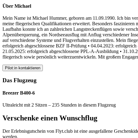
Über Michael
Mein Name ist Michael Hummer, geboren am 11.09.1990. Ich bin verhei
meine fliegerischen Qualifikationen erweitert. Besonders faszinieren 
Laufbahn konnte ich an zahlreichen Langstreckenflügen sowie versch
Alpenüberquerung, ein Nordseeausflug mit Anflug verschiedener Insel
auf verschiedene Systeme und Flugverhalten einzustellen. Mein flie
erfolgreich abgeschlossene BZF II-Prüfung • 04.04.2023: erfolgreic
21.05.2025: erfolgreich abgeschlossene PPL-A-Ausbildung • 31.10.202
fliegerisch sowie persönlich weiterzuentwickeln. Mit großem Engagem
Pilot:in kontaktieren
Das Flugzeug
Breezer B400-6
Ultraleicht mit 2 Sitzen – 235 Stunden in diesem Flugzeug
Verschenke einen Wunschflug
Der Erlebnisgutschein von Flyt.club ist eine ausgefallene Geschenk
werden.