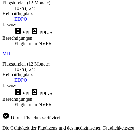
Flugstunden (12 Monate)
107h (12h)
Heimatflugplatz
EDPQ
Lizenzen
SPL
PPL-A
Berechtigungen
Fluglehrer:in
NVFR
MH
Flugstunden (12 Monate)
107h (12h)
Heimatflugplatz
EDPQ
Lizenzen
SPL
PPL-A
Berechtigungen
Fluglehrer:in
NVFR
Durch Flyt.club verifiziert
Die Gültigkeit der Fluglizenz und des medizinischen Tauglichkeitszeu