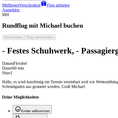
Mitfliegen
Verschenken
Flug anbieten
Anmelden
MH
Rundflug mit Michael buchen
Reservieren
Flug verschenken
- Festes Schuhwerk, - Passagier
Datum
Flexibel
Dauer
60 min
Sitze
1
Hallo, es wird kurzfristig ein Termin vereinbart weil wir Wetterabh
Schmidgaden aus gestartet werden. Gruß Michael
Deine Möglichkeiten
Kinder willkommen