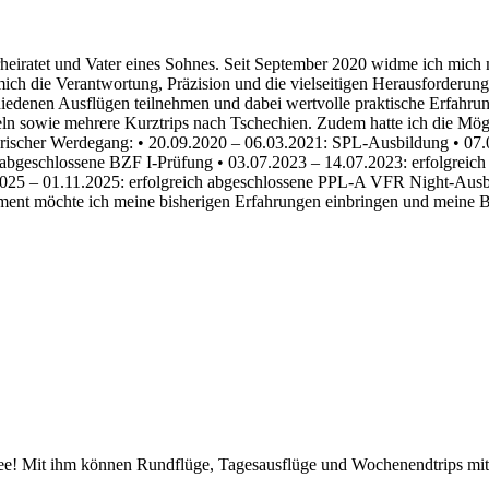
ratet und Vater eines Sohnes. Seit September 2020 widme ich mich mit
mich die Verantwortung, Präzision und die vielseitigen Herausforderung
iedenen Ausflügen teilnehmen und dabei wertvolle praktische Erfahru
n sowie mehrere Kurztrips nach Tschechien. Zudem hatte ich die Mögli
gerischer Werdegang: • 20.09.2020 – 06.03.2021: SPL-Ausbildung • 07
h abgeschlossene BZF I-Prüfung • 03.07.2023 – 14.07.2023: erfolgreic
5 – 01.11.2025: erfolgreich abgeschlossene PPL-A VFR Night-Ausbildun
ent möchte ich meine bisherigen Erfahrungen einbringen und meine Bege
idee! Mit ihm können Rundflüge, Tagesausflüge und Wochenendtrips mi