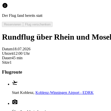
Der Flug fand bereits statt
Reservieren
Flug verschenken
Rundflug über Rhein und Mose
Datum
18.07.2026
Uhrzeit
12:00 Uhr
Dauer
45 min
Sitze
1
Flugroute
Start
Koblenz,
Koblenz-Winningen Airport - EDRK