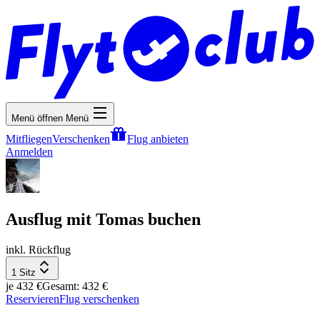
Menü öffnen
Menü
Mitfliegen
Verschenken
Flug anbieten
Anmelden
Ausflug mit Tomas buchen
inkl. Rückflug
1 Sitz
je 432 €
Gesamt: 432 €
Reservieren
Flug verschenken