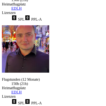
Heimatflugplatz
EDLH
Lizenzen
SPL
PPL-A
Flugstunden (12 Monate)
150h (21h)
Heimatflugplatz
EDLH
Lizenzen
SPL
PPL-A