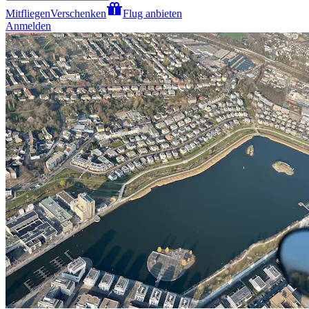
Mitfliegen
Verschenken
Flug anbieten
Anmelden