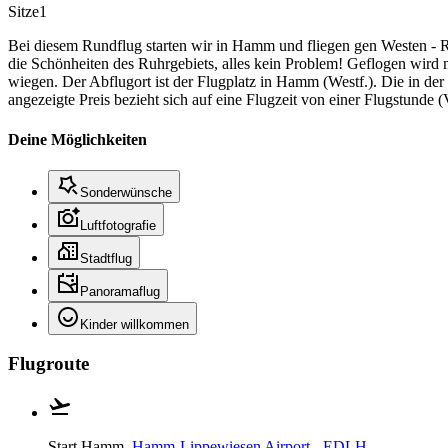
Sitze
1
Bei diesem Rundflug starten wir in Hamm und fliegen gen Westen - 
die Schönheiten des Ruhrgebiets, alles kein Problem! Geflogen wir
wiegen. Der Abflugort ist der Flugplatz in Hamm (Westf.). Die in der K
angezeigte Preis bezieht sich auf eine Flugzeit von einer Flugstun
Deine Möglichkeiten
Sonderwünsche
Luftfotografie
Stadtflug
Panoramaflug
Kinder willkommen
Flugroute
Start
Hamm,
Hamm-Lippewiesen Airport - EDLH