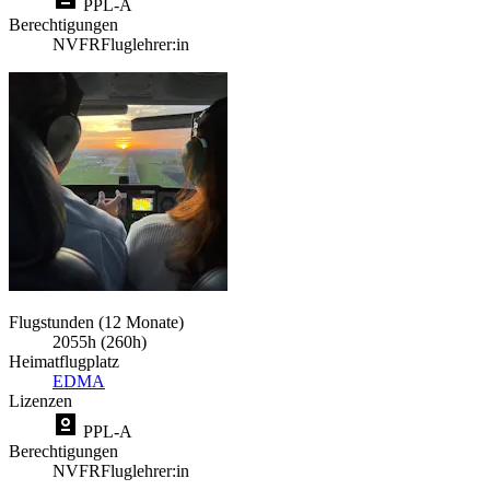
PPL-A
Berechtigungen
NVFR
Fluglehrer:in
Flugstunden (12 Monate)
2055h (260h)
Heimatflugplatz
EDMA
Lizenzen
PPL-A
Berechtigungen
NVFR
Fluglehrer:in