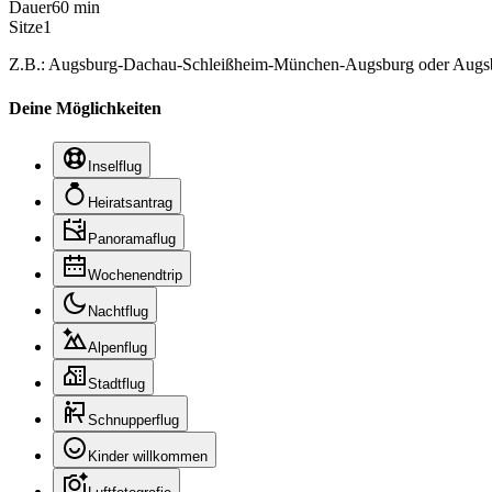
Dauer
60 min
Sitze
1
Z.B.: Augsburg-Dachau-Schleißheim-München-Augsburg oder Augsbu
Deine Möglichkeiten
Inselflug
Heiratsantrag
Panoramaflug
Wochenendtrip
Nachtflug
Alpenflug
Stadtflug
Schnupperflug
Kinder willkommen