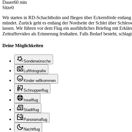
Dauer
60 min
Sitze
0
Wir starten in RD-Schachtholm und fliegen über Eckernförde entlang de
mündet. Zurück geht es entlang der Nordseite der Schlei über Schle
lassen. Wir führen vor dem Flug ein ausführliches Briefing mit Erkl
Zeitraffervideo als Erinnerung festhalten. Falls Bedarf besteht, schla
Deine Möglichkeiten
Sonderwünsche
Luftfotografie
Kinder willkommen
Schnupperflug
Inselflug
Stadtflug
Panoramaflug
Nachtflug